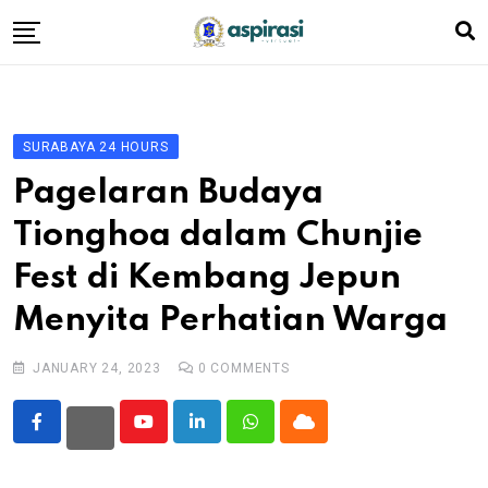
Skip
to
content
Beranda
Profil Dewan
SURABAYA 24 HOURS
Berita
Pagelaran Budaya
Komen Warga
Tionghoa dalam Chunjie
Podcast
Fest di Kembang Jepun
Tentang Kami
Menyita Perhatian Warga
JANUARY 24, 2023
0
COMMENTS
Youtube
LinkedIn
Whatsapp
Cloud