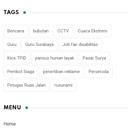
TAGS
Bencana
bubutan
CCTV
Cuaca Ekstrem
Guru
Guru Surabaya
Job fair disabilitas
Kios TPID
pansus hunian layak
Pasar Surya
Pemkot Siaga
penertiban reklame
Perseroda
Petugas Ruas Jalan
rusunami
MENU
Home