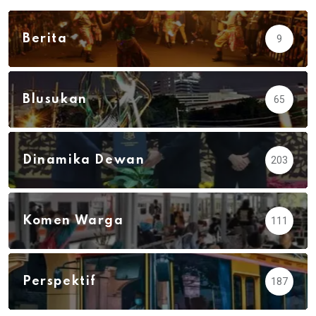
Berita
9
Blusukan
65
Dinamika Dewan
203
Komen Warga
111
Perspektif
187