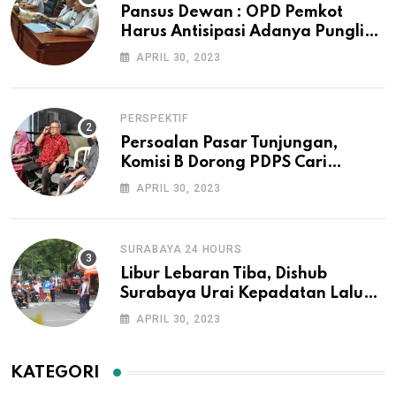
Pansus Dewan : OPD Pemkot
Harus Antisipasi Adanya Pungli
Pengurusan IMB dan Surat Ijo
APRIL 30, 2023
PERSPEKTIF
Persoalan Pasar Tunjungan,
Komisi B Dorong PDPS Cari
Investor
APRIL 30, 2023
SURABAYA 24 HOURS
Libur Lebaran Tiba, Dishub
Surabaya Urai Kepadatan Lalu
Lintas di Lokasi Wisata
APRIL 30, 2023
KATEGORI