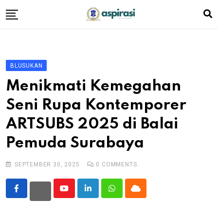
Skip
to
content
Beranda
Profil Dewan
BLUSUKAN
Berita
Menikmati Kemegahan
Komen Warga
Seni Rupa Kontemporer
Podcast
ARTSUBS 2025 di Balai
Tentang Kami
Pemuda Surabaya
SEPTEMBER 30, 2025
0
COMMENTS
Youtube
LinkedIn
Whatsapp
Cloud