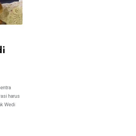
i
entra
asi harus
ak Wedi