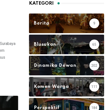
KATEGORI
Berita
9
 Surabaya
Blusukan
65
tem
sus
Dinamika Dewan
202
Komen Warga
111
Perspektif
184