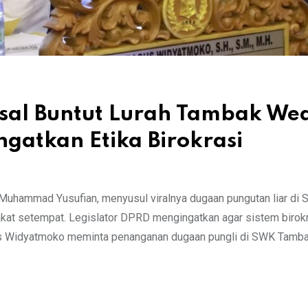
al Buntut Lurah Tambak Wed
gatkan Etika Birokrasi
hammad Yusufian, menyusul viralnya dugaan pungutan liar di S
at setempat. Legislator DPRD mengingatkan agar sistem birokr
us Widyatmoko meminta penanganan dugaan pungli di SWK Tamb