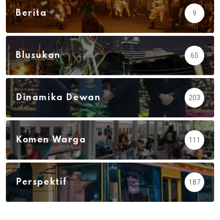
Berita
9
Blusukan
65
Dinamika Dewan
203
Komen Warga
111
Perspektif
187