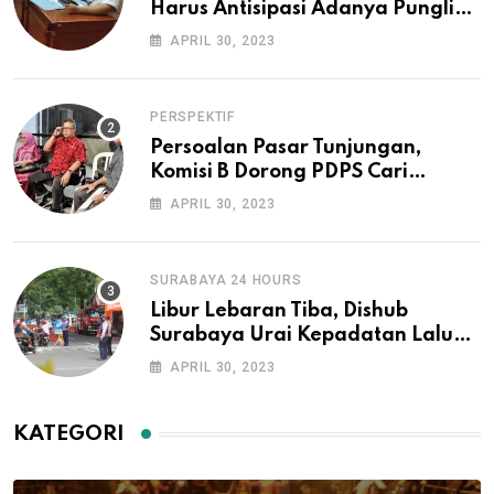
Harus Antisipasi Adanya Pungli
Pengurusan IMB dan Surat Ijo
APRIL 30, 2023
PERSPEKTIF
Persoalan Pasar Tunjungan,
Komisi B Dorong PDPS Cari
Investor
APRIL 30, 2023
SURABAYA 24 HOURS
Libur Lebaran Tiba, Dishub
Surabaya Urai Kepadatan Lalu
Lintas di Lokasi Wisata
APRIL 30, 2023
KATEGORI