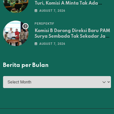
Turi, Komisi A Minta Tak Ada
Penertiban Sebelum Musyawarah
AUGUST 7, 2026
Tuntas
PERSPEKTIF
Komisi B Dorong Direksi Baru PAM
Surya Sembada Tak Sekadar Jadi
Administrator‎
AUGUST 7, 2026
Berita per Bulan