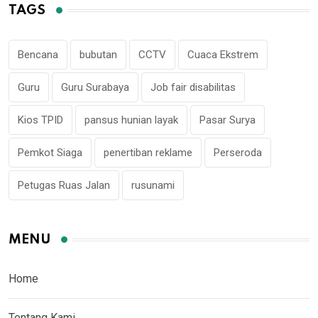
TAGS
Bencana
bubutan
CCTV
Cuaca Ekstrem
Guru
Guru Surabaya
Job fair disabilitas
Kios TPID
pansus hunian layak
Pasar Surya
Pemkot Siaga
penertiban reklame
Perseroda
Petugas Ruas Jalan
rusunami
MENU
Home
Tentang Kami