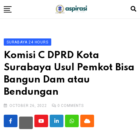
Skip
to
content
Beranda
Profil Dewan
SURABAYA 24 HOURS
Berita
Komisi C DPRD Kota
Komen Warga
Surabaya Usul Pemkot Bisa
Podcast
Bangun Dam atau
Tentang Kami
Bendungan
OCTOBER 26, 2022
0
COMMENTS
Youtube
LinkedIn
Whatsapp
Cloud