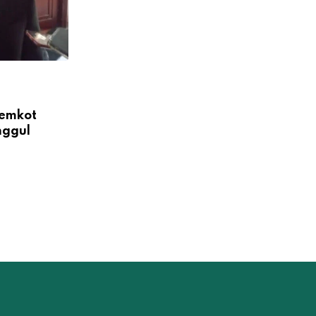
Pemkot
nggul
DINAMIKA DEWAN
Jukir Wadul Soal Label ‘Warga
Meksiko’, Ketua Komisi
APRIL 21, 2026