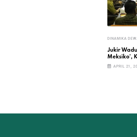
DINAMIKA DE
Jukir Wadu
Meksiko’, 
DINAMIKA DEWAN
APRIL 21, 2
DPRD Surabaya Minta Pemkot
Jangan Asal Bangun Tanggul
FEBRUARY 26, 2024