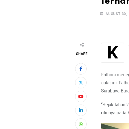
Terha
AUGUST 30, 
Ketua Fraksi Partai Golkar Surabaya, Arif Fathoni mengimbau agar pembangunan
SHARE
Fathoni mene
sakit ini. Fat
Surabaya Bara
“Sejak tahun 
rilisnya pada