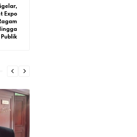
igelar,
t Expo
 Ragam
Hingga
Publik