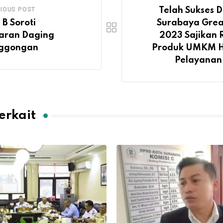
IOUS POST
Telah Sukses D
 B Soroti
Surabaya Grea
aran Daging
2023 Sajikan
nggongan
Produk UMKM 
Pelayanan 
erkait