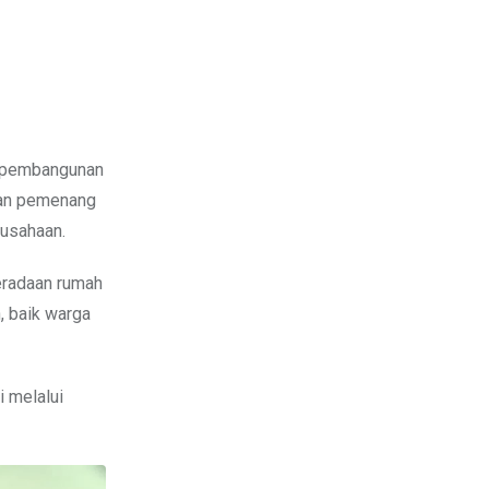
bkan pemenang
rusahaan.
eradaan rumah
n, baik warga
i melalui