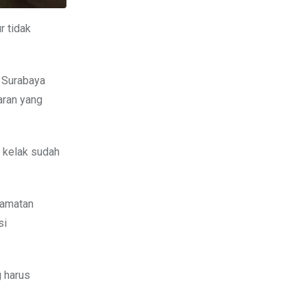
r tidak
 Surabaya
aran yang
 kelak sudah
camatan
si
g harus