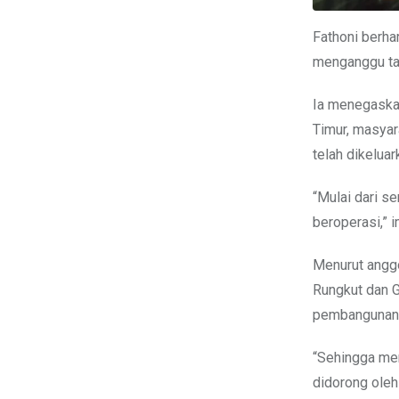
Fathoni berha
menganggu ta
Ia menegaskan
Timur, masyar
telah dikelua
“Mulai dari s
beroperasi,” 
Menurut angg
Rungkut dan G
pembangunan
“Sehingga men
didorong oleh