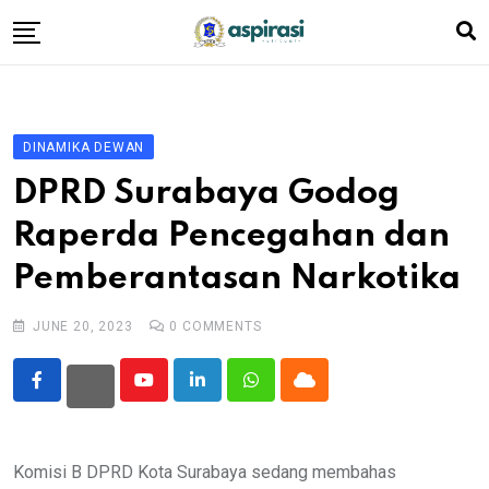
Skip
to
content
Beranda
Profil Dewan
DINAMIKA DEWAN
Berita
DPRD Surabaya Godog
Komen Warga
Raperda Pencegahan dan
Podcast
Pemberantasan Narkotika
Tentang Kami
JUNE 20, 2023
0
COMMENTS
Youtube
LinkedIn
Whatsapp
Cloud
Komisi B DPRD Kota Surabaya sedang membahas