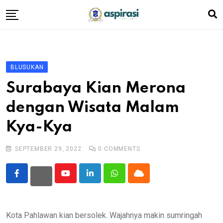
Skip
to
content
Beranda
Profil Dewan
BLUSUKAN
Berita
Surabaya Kian Merona
Komen Warga
dengan Wisata Malam
Podcast
Kya-Kya
Tentang Kami
SEPTEMBER 29, 2022
0
COMMENTS
Youtube
LinkedIn
Whatsapp
Cloud
Kota Pahlawan kian bersolek. Wajahnya makin sumringah