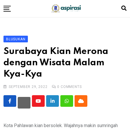
Skip
to
content
Beranda
Profil Dewan
BLUSUKAN
Berita
Surabaya Kian Merona
Komen Warga
dengan Wisata Malam
Podcast
Kya-Kya
Tentang Kami
SEPTEMBER 29, 2022
0
COMMENTS
Youtube
LinkedIn
Whatsapp
Cloud
Kota Pahlawan kian bersolek. Wajahnya makin sumringah