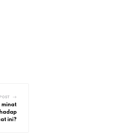
 POST
 minat
rhadap
aat ini?