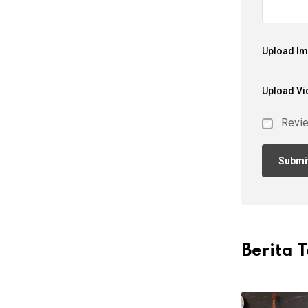
Upload I
Upload Vi
Revi
Berita T