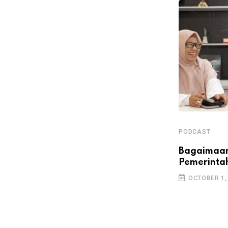
PODCAST
Bagaimaan
Pemerinta
PODCAST
OCTOBER 1,
Mudik Lebaran diperbolehkan lagi
FEBRUARY 25, 2024