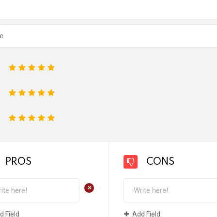
1
2
3
4
5
1
2
3
4
5
1
2
3
4
5
PROS
CONS
+
d Field
Add Field