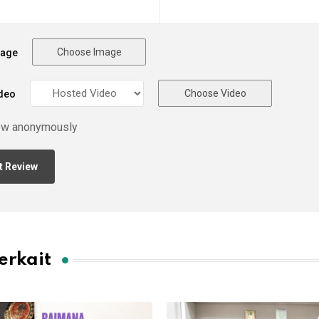
Choose Image
mage
Choose Video
deo
ew anonymously
erkait