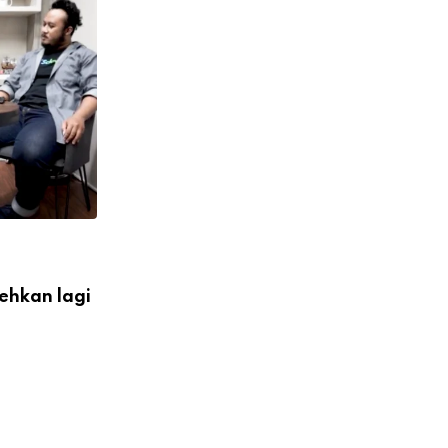
ehkan lagi
PODCAST
Bagaimaana seharusnya
Pemerintah hadir untuk UKM?
OCTOBER 1, 2025