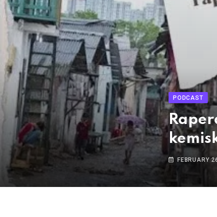
PODCAST
Raper
kemis
FEBRUARY 26