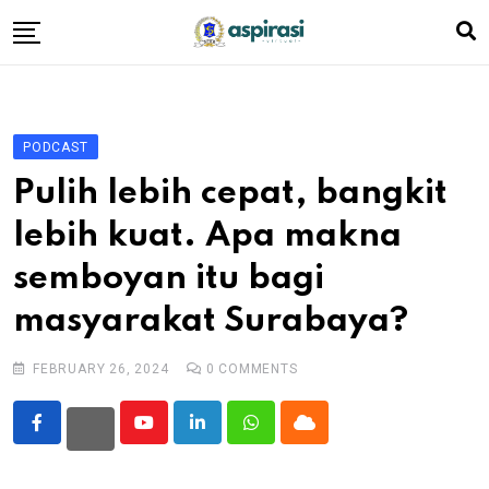
Skip
to
content
Beranda
Profil Dewan
PODCAST
Berita
Pulih lebih cepat, bangkit
Komen Warga
lebih kuat. Apa makna
Podcast
semboyan itu bagi
Tentang Kami
masyarakat Surabaya?
FEBRUARY 26, 2024
0
COMMENTS
Youtube
LinkedIn
Whatsapp
Cloud