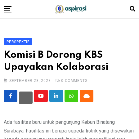
Skip
to
content
Beranda
Profil Dewan
PERSPEKTIF
Berita
Komisi B Dorong KBS
Komen Warga
Upayakan Kolaborasi
Podcast
SEPTEMBER 28, 2023
0
COMMENTS
Tentang Kami
Youtube
LinkedIn
Whatsapp
Cloud
Ada fasilitas baru untuk pengunjung Kebun Binatang
Surabaya. Fasilitas ini berupa sepeda listrik yang disewakan