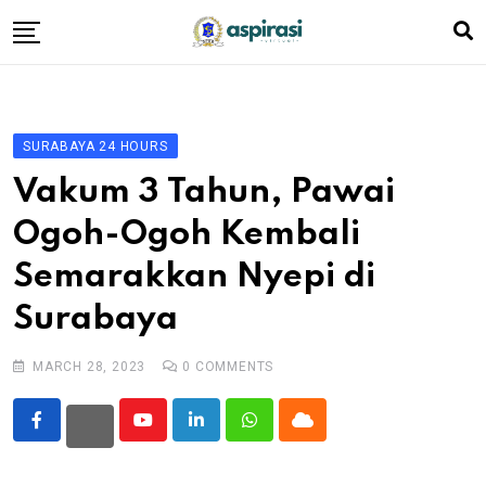
Skip
to
content
Beranda
Profil Dewan
SURABAYA 24 HOURS
Berita
Vakum 3 Tahun, Pawai
Komen Warga
Ogoh-Ogoh Kembali
Podcast
Semarakkan Nyepi di
Tentang Kami
Surabaya
MARCH 28, 2023
0
COMMENTS
Youtube
LinkedIn
Whatsapp
Cloud