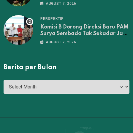
Penertiban Sebelum Musyawarah
AUGUST 7, 2026
Tuntas
PERSPEKTIF
Komisi B Dorong Direksi Baru PAM
Surya Sembada Tak Sekadar Jadi
Administrator‎
AUGUST 7, 2026
Berita per Bulan