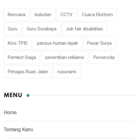
Bencana
bubutan
CCTV
Cuaca Ekstrem
Guru
Guru Surabaya
Job fair disabilitas
Kios TPID
pansus hunian layak
Pasar Surya
Pemkot Siaga
penertiban reklame
Perseroda
Petugas Ruas Jalan
rusunami
MENU
Home
Tentang Kami