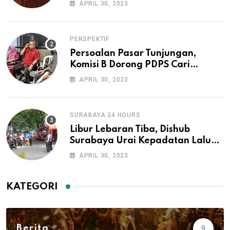
APRIL 30, 2023
PERSPEKTIF
Persoalan Pasar Tunjungan,
Komisi B Dorong PDPS Cari
Investor
APRIL 30, 2023
SURABAYA 24 HOURS
Libur Lebaran Tiba, Dishub
Surabaya Urai Kepadatan Lalu
Lintas di Lokasi Wisata
APRIL 30, 2023
KATEGORI
Berita
9