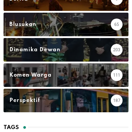
Blusukan
65
Dinamika Dewan
203
Komen Warga
111
Perspektif
187
TAGS