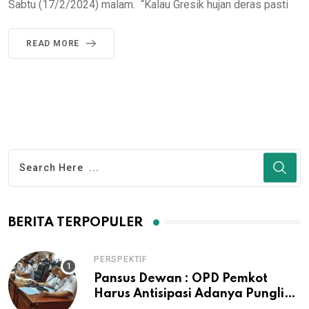
Sabtu (17/2/2024) malam. “Kalau Gresik hujan deras pasti
READ MORE
BERITA TERPOPULER
PERSPEKTIF
Pansus Dewan : OPD Pemkot
Harus Antisipasi Adanya Pungli
Pengurusan IMB dan Surat Ijo