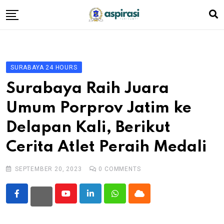
Skip
to
content
Beranda
Profil Dewan
SURABAYA 24 HOURS
Berita
Surabaya Raih Juara
Komen Warga
Umum Porprov Jatim ke
Podcast
Delapan Kali, Berikut
Tentang Kami
Cerita Atlet Peraih Medali
SEPTEMBER 20, 2023
0
COMMENTS
Youtube
LinkedIn
Whatsapp
Cloud