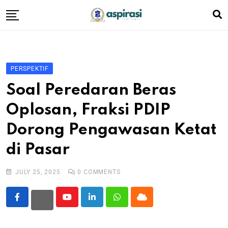
Skip
to
content
Beranda
Profil Dewan
PERSPEKTIF
Berita
Soal Peredaran Beras
Komen Warga
Oplosan, Fraksi PDIP
Podcast
Dorong Pengawasan Ketat
Tentang Kami
di Pasar
JULY 25, 2025
0
COMMENTS
Youtube
LinkedIn
Whatsapp
Cloud