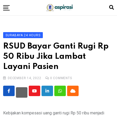
Skip
to
content
Beranda
Profil Dewan
SURABAYA 24 HOURS
Berita
RSUD Bayar Ganti Rugi Rp
Komen Warga
50 Ribu Jika Lambat
Podcast
Layani Pasien
Tentang Kami
DECEMBER 14, 2022
0
COMMENTS
Youtube
LinkedIn
Whatsapp
Cloud
Kebijakan kompesasi uang ganti rugi Rp 50 ribu menjadi