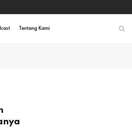
cast
Tentang Kami
h
manya