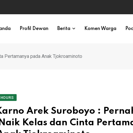
anda
Profil Dewan
Berita
Komen Warga
Pod
nta Pertamanya pada Anak Tjokroaminoto
 HOURS
Karno Arek Suroboyo : Perna
Naik Kelas dan Cinta Perta