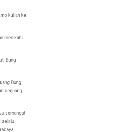
rno kuliah ke
dan menikahi
ut. Bung
juang Bung
an berjuang
hwa semangat
 selalu
urabaya