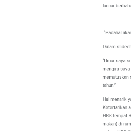
lancar berbah
“Padahal akan
Dalam slides
“Umur saya su
mengira saya t
memutuskan di
tahun.”
Hal menarik y
Ketertarikan 
HBS tempat Bu
makan) di rum