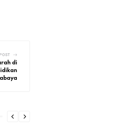
 POST
rah di
idikan
rabaya