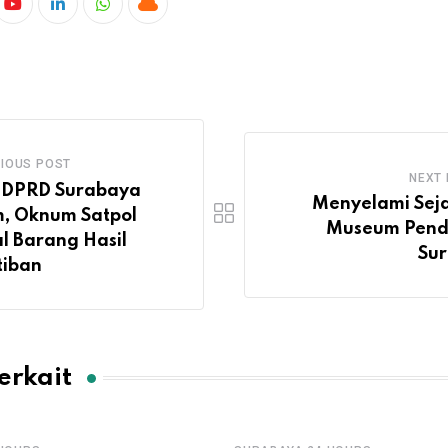
IOUS POST
NEXT
 DPRD Surabaya
Menyelami Seja
, Oknum Satpol
Museum Pend
l Barang Hasil
Su
tiban
erkait