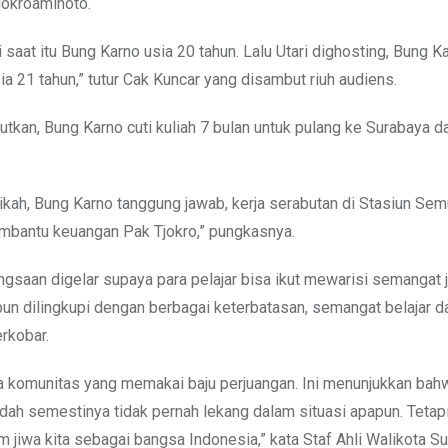
jokroaminoto.
saat itu Bung Karno usia 20 tahun. Lalu Utari dighosting, Bung Ka
ia 21 tahun,” tutur Cak Kuncar yang disambut riuh audiens.
jutkan, Bung Karno cuti kuliah 7 bulan untuk pulang ke Surabaya 
kah, Bung Karno tanggung jawab, kerja serabutan di Stasiun Sem
mbantu keuangan Pak Tjokro,” pungkasnya.
gsaan digelar supaya para pelajar bisa ikut mewarisi semangat 
un dilingkupi dengan berbagai keterbatasan, semangat belajar d
erkobar.
da komunitas yang memakai baju perjuangan. Ini menunjukkan ba
dah semestinya tidak pernah lekang dalam situasi apapun. Tetapi
m jiwa kita sebagai bangsa Indonesia,” kata Staf Ahli Walikota S