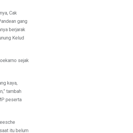
nya, Cak
 Pandean gang
nya berjarak
Gunung Kelud
Soekarno sejak
ang kaya,
an,” tambah
SMP peserta
opeesche
saat itu belum