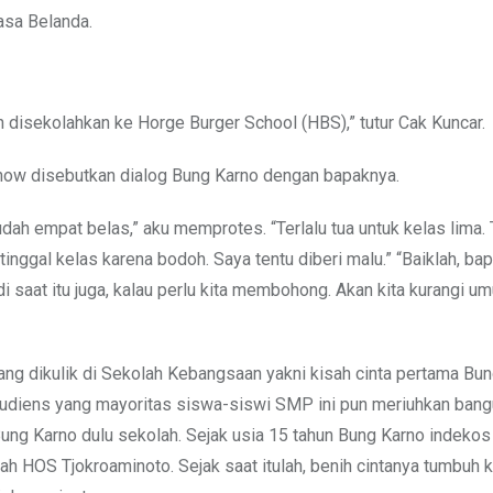
asa Belanda.
 disekolahkan ke Horge Burger School (HBS),” tutur Cak Kuncar.
how disebutkan dialog Bung Karno dengan bapaknya.
dah empat belas,” aku memprotes. “Terlalu tua untuk kelas lima.
inggal kelas karena bodoh. Saya tentu diberi malu.” “Baiklah, ba
 saat itu juga, kalau perlu kita membohong. Akan kita kurangi u
ang dikulik di Sekolah Kebangsaan yakni kisah cinta pertama Bun
audiens yang mayoritas siswa-siswi SMP ini pun meriuhkan ban
ng Karno dulu sekolah. Sejak usia 15 tahun Bung Karno indekos
ah HOS Tjokroaminoto. Sejak saat itulah, benih cintanya tumbuh