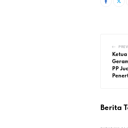
PREV
Ketua
Geram
PP Jua
Pener
Berita T