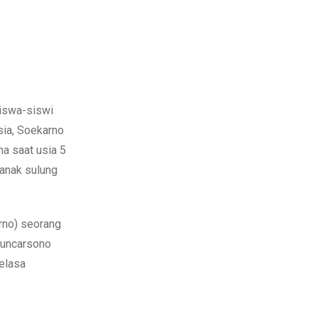
ia, Soekarno
ma saat usia 5
 anak sulung
rno) seorang
 Kuncarsono
elasa