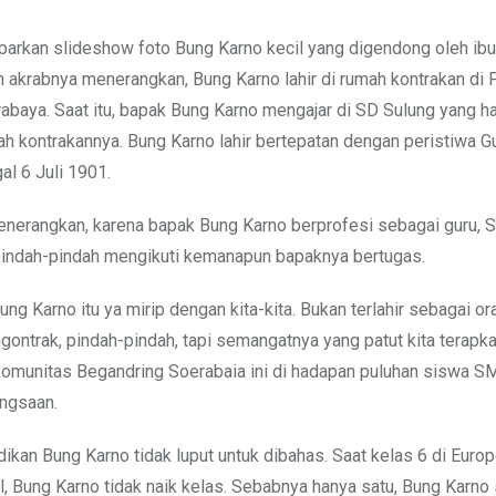
rkan slideshow foto Bung Karno kecil yang digendong oleh ibu
 akrabnya menerangkan, Bung Karno lahir di rumah kontrakan di
abaya. Saat itu, bapak Bung Karno mengajar di SD Sulung yang ha
ah kontrakannya. Bung Karno lahir bertepatan dengan peristiwa 
al 6 Juli 1901.
nerangkan, karena bapak Bung Karno berprofesi sebagai guru, 
rpindah-pindah mengikuti kemanapun bapaknya bertugas.
ng Karno itu ya mirip dengan kita-kita. Bukan terlahir sebagai or
gontrak, pindah-pindah, tapi semangatnya yang patut kita terapk
r komunitas Begandring Soerabaia ini di hadapan puluhan siswa 
ngsaan.
dikan Bung Karno tidak luput untuk dibahas. Saat kelas 6 di Eur
, Bung Karno tidak naik kelas. Sebabnya hanya satu, Bung Karno 