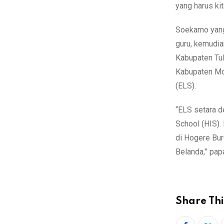
yang harus kit
Soekarno yang
guru, kemudian
Kabupaten Tu
Kabupaten Mo
(ELS).
“ELS setara d
School (HIS).
di Hogere Bu
Belanda,” papa
Share Thi