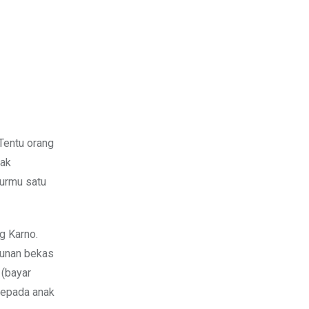
 Tentu orang
pak
murmu satu
g Karno.
gunan bekas
 (bayar
 kepada anak