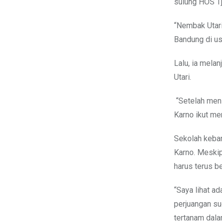
sulung HOS T
“Nembak Utari 
Bandung di us
Lalu, ia melan
Utari.
“Setelah meni
Karno ikut me
Sekolah keban
Karno. Meskip
harus terus b
“Saya lihat a
perjuangan su
tertanam dala