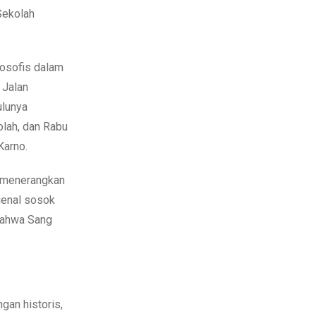
Sekolah
ilosofis dalam
 Jalan
ulunya
lah, dan Rabu
Karno.
t menerangkan
genal sosok
 bahwa Sang
gan historis,