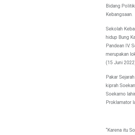
Bidang Polit
Kebangsaan.
Sekolah Kebang
hidup Bung Ka
Pandean IV. S
merupakan lok
(15 Juni 2022
Pakar Sejarah
kiprah Soekar
Soekarno lahi
Proklamator l
“Karena itu S