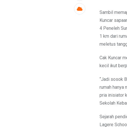
Sambil memapa
Kuncar sapaan
4 Peneleh Sur
1 km dari rum
meletus tangg
Cak Kuncar me
kecil ikut be
“Jadi sosok Bu
rumah hanya n
pria inisiato
Sekolah Keba
Sejarah pendi
Lagere School