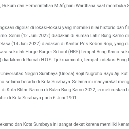
ik, Hukum dan Pemerintahan M Afghani Wardhana saat membuka 
saan digelar di lokasi-lokasi yang memiliki nilai historis dan f
rno. Senin (13 Juni 2022) diadakan di Rumah Lahir Bung Karno di
elasa (14 Juni 2022) diadakan di Kantor Pos Kebon Rojo, yang d
asi sekolah Horge Burger School (HBS) tempat Bung Karno seko
) diadakan di Rumah H.O.S. Tjokroaminoto, tempat indekos Bung 
 Universitas Negeri Surabaya (Unesa) Rojil Nugroho Bayu Aji iku
no selama berada di Kota Surabaya. Selama ini masyarakat men
r di Kota Blitar. Namun di Bulan Bung Karno 2022, ia meluruskan
ahir di Kota Surabaya pada 6 Juni 1901.
oekarno dan Kota Surabaya ini sangat dekat karena memiliki kenan