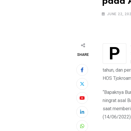
pada 
JUNE 22, 20
Perjalanan masa kecil Soekarno jarang dikupas di buku pelajaran siswa-siswi
SHARE
tahun, dan pe
HOS Tjokroam
“Bapaknya Bun
ningrat asal B
saat memberi 
(14/06/2022)