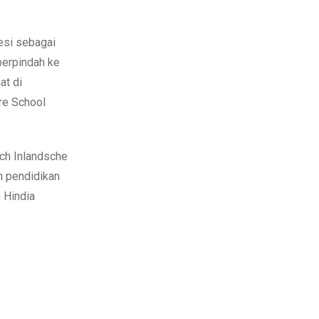
esi sebagai
 berpindah ke
at di
re School
ch Inlandsche
n pendidikan
 Hindia