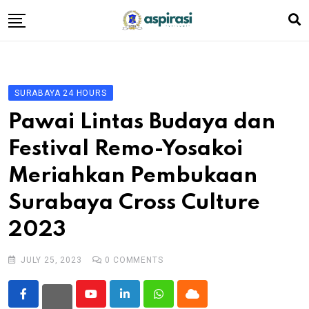
Skip
to
content
Beranda
Profil Dewan
SURABAYA 24 HOURS
Berita
Pawai Lintas Budaya dan
Komen Warga
Festival Remo-Yosakoi
Podcast
Meriahkan Pembukaan
Tentang Kami
Surabaya Cross Culture
2023
JULY 25, 2023
0
COMMENTS
Youtube
LinkedIn
Whatsapp
Cloud