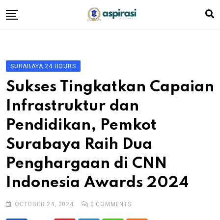
Skip
to
content
Beranda
Profil Dewan
SURABAYA 24 HOURS
Berita
Sukses Tingkatkan Capaian
Komen Warga
Infrastruktur dan
Podcast
Pendidikan, Pemkot
Tentang Kami
Surabaya Raih Dua
Penghargaan di CNN
Indonesia Awards 2024
OCTOBER 24, 2024
0
COMMENTS