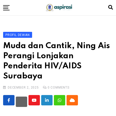
Skip
to
content
Beranda
Profil Dewan
PROFIL DEWAN
Berita
Muda dan Cantik, Ning Ais
Komen Warga
Perangi Lonjakan
Podcast
Penderita HIV/AIDS
Tentang Kami
Surabaya
DECEMBER 2, 2025
0
COMMENTS
Youtube
LinkedIn
Whatsapp
Cloud