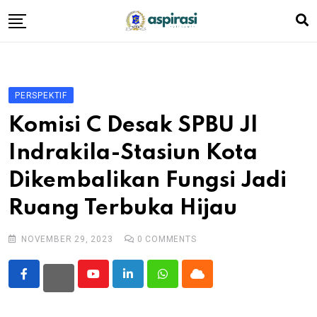
Skip
to
content
Beranda
Profil Dewan
PERSPEKTIF
Berita
Komisi C Desak SPBU Jl
Komen Warga
Indrakila-Stasiun Kota
Podcast
Dikembalikan Fungsi Jadi
Tentang Kami
Ruang Terbuka Hijau
NOVEMBER 29, 2023
0
COMMENTS
Youtube
LinkedIn
Whatsapp
Cloud