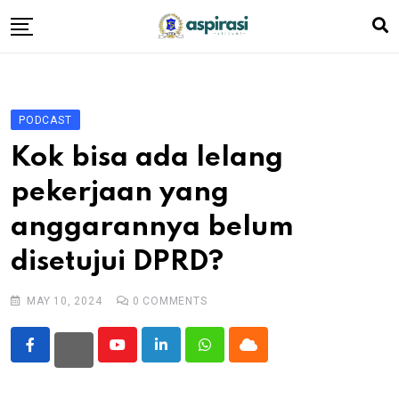
Skip
to
content
Beranda
Profil Dewan
PODCAST
Berita
Kok bisa ada lelang
Komen Warga
pekerjaan yang
Podcast
anggarannya belum
Tentang Kami
disetujui DPRD?
MAY 10, 2024
0
COMMENTS
Youtube
LinkedIn
Whatsapp
Cloud