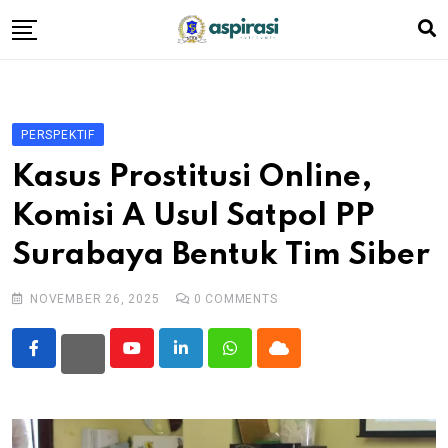
Skip
to
content
Beranda
Profil Dewan
PERSPEKTIF
Berita
Kasus Prostitusi Online,
Komen Warga
Komisi A Usul Satpol PP
Podcast
Surabaya Bentuk Tim Siber
Tentang Kami
NOVEMBER 26, 2025
0
COMMENTS
Youtube
LinkedIn
Whatsapp
Cloud