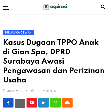
Skip
to
content
Beranda
Profil Dewan
DINAMIKA DEWAN
Berita
Kasus Dugaan TPPO Anak
Komen Warga
di Gion Spa, DPRD
Podcast
Surabaya Awasi
Tentang Kami
Pengawasan dan Perizinan
Usaha
JUNE 9, 2026
0
COMMENTS
Youtube
LinkedIn
Whatsapp
Cloud