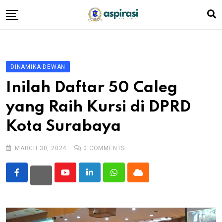
Skip
to
content
Beranda
Profil Dewan
DINAMIKA DEWAN
Berita
Inilah Daftar 50 Caleg
Komen Warga
yang Raih Kursi di DPRD
Podcast
Kota Surabaya
Tentang Kami
MARCH 30, 2024
0
COMMENTS
Youtube
LinkedIn
Whatsapp
Cloud