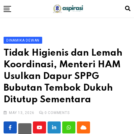
Skip
to
content
Beranda
Profil Dewan
DINAMIKA DEWAN
Berita
Tidak Higienis dan Lemah
Komen Warga
Koordinasi, Menteri HAM
Podcast
Usulkan Dapur SPPG
Tentang Kami
Bubutan Tembok Dukuh
Ditutup Sementara
MAY 13, 2026
0
COMMENTS
Youtube
LinkedIn
Whatsapp
Cloud