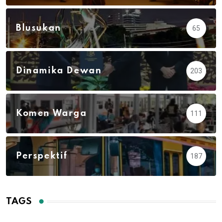
Blusukan
65
Dinamika Dewan
203
Komen Warga
111
Perspektif
187
TAGS