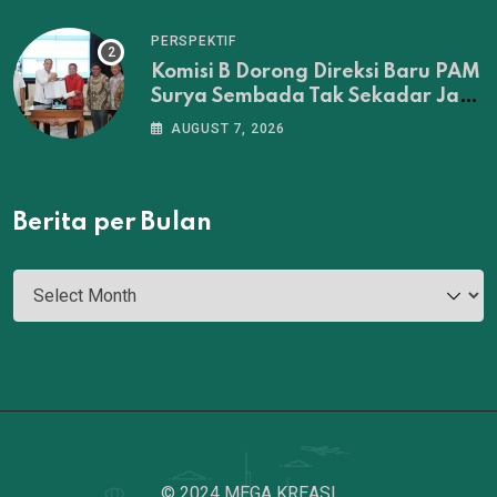
Tuntas
PERSPEKTIF
Komisi B Dorong Direksi Baru PAM
Surya Sembada Tak Sekadar Jadi
Administrator‎
AUGUST 7, 2026
Berita per Bulan
© 2024 MEGA KREASI