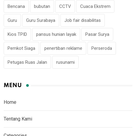
Bencana
bubutan
CCTV
Cuaca Ekstrem
Guru
Guru Surabaya
Job fair disabilitas
Kios TPID
pansus hunian layak
Pasar Surya
Pemkot Siaga
penertiban reklame
Perseroda
Petugas Ruas Jalan
rusunami
MENU
Home
Tentang Kami
Categories