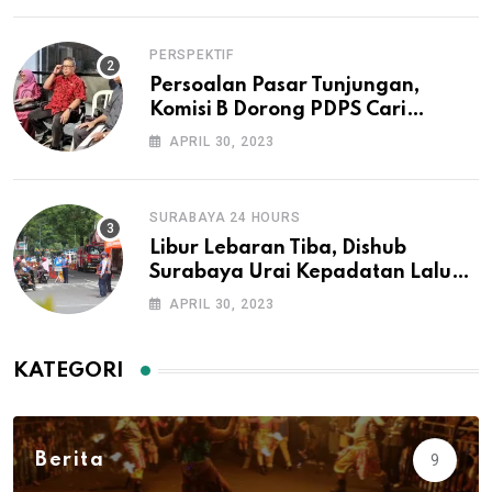
PERSPEKTIF
Persoalan Pasar Tunjungan,
Komisi B Dorong PDPS Cari
Investor
APRIL 30, 2023
SURABAYA 24 HOURS
Libur Lebaran Tiba, Dishub
Surabaya Urai Kepadatan Lalu
Lintas di Lokasi Wisata
APRIL 30, 2023
KATEGORI
Berita
9