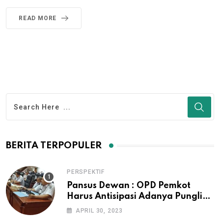
READ MORE
BERITA TERPOPULER
PERSPEKTIF
Pansus Dewan : OPD Pemkot
Harus Antisipasi Adanya Pungli
Pengurusan IMB dan Surat Ijo
APRIL 30, 2023