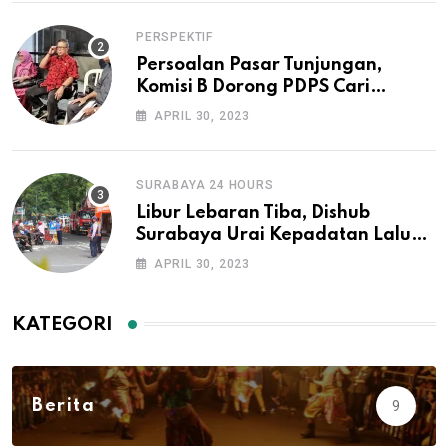
PERSPEKTIF
Persoalan Pasar Tunjungan,
Komisi B Dorong PDPS Cari
Investor
APRIL 30, 2023
SURABAYA 24 HOURS
Libur Lebaran Tiba, Dishub
Surabaya Urai Kepadatan Lalu
Lintas di Lokasi Wisata
APRIL 30, 2023
KATEGORI
Berita
9