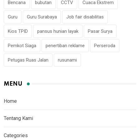
Bencana
bubutan
CCTV
Cuaca Ekstrem
Guru
Guru Surabaya
Job fair disabilitas
Kios TPID
pansus hunian layak
Pasar Surya
Pemkot Siaga
penertiban reklame
Perseroda
Petugas Ruas Jalan
rusunami
MENU
Home
Tentang Kami
Categories