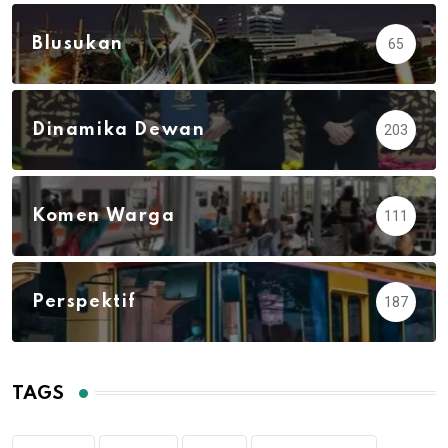
Blusukan
65
Dinamika Dewan
203
Komen Warga
111
Perspektif
187
TAGS