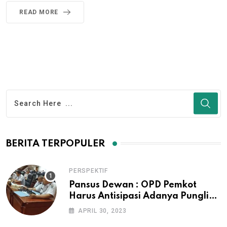
READ MORE
BERITA TERPOPULER
PERSPEKTIF
Pansus Dewan : OPD Pemkot
Harus Antisipasi Adanya Pungli
Pengurusan IMB dan Surat Ijo
APRIL 30, 2023