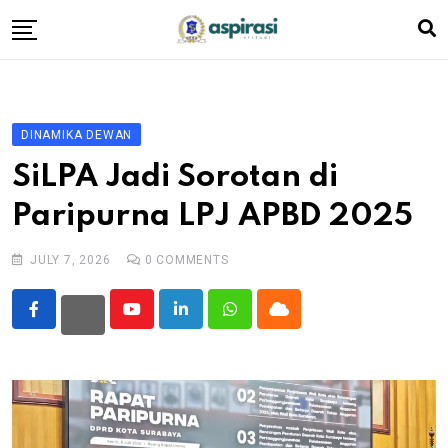
Skip
to
content
Beranda
Profil Dewan
DINAMIKA DEWAN
Berita
SiLPA Jadi Sorotan di
Komen Warga
Paripurna LPJ APBD 2025
Podcast
JULY 7, 2026
0
COMMENTS
Tentang Kami
Youtube
LinkedIn
Whatsapp
Cloud