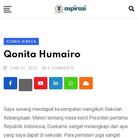
Skip
to
content
Beranda
Profil Dewan
KOMEN WARGA
Berita
Qonita Humairo
Komen Warga
JUNE 21, 2022
0
COMMENTS
Podcast
Tentang Kami
Youtube
LinkedIn
Whatsapp
Cloud
Saya senang mendapat kesempatan mengikuti Sekolah
Kebangsaan. Materi tentang masa kecil Presiden pertama
Republik Indonesia, Soekarno sangat melengkapi dari apa
yang saya dapat di sekolah. Para pemateri juga sangat