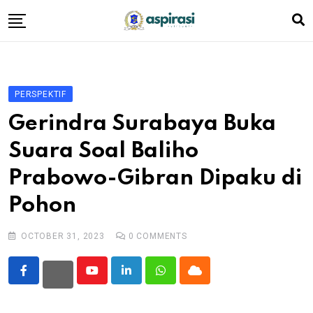
Skip
to
content
Beranda
Profil Dewan
PERSPEKTIF
Berita
Gerindra Surabaya Buka
Komen Warga
Suara Soal Baliho
Podcast
Prabowo-Gibran Dipaku di
Tentang Kami
Pohon
OCTOBER 31, 2023
0
COMMENTS
Youtube
LinkedIn
Whatsapp
Cloud