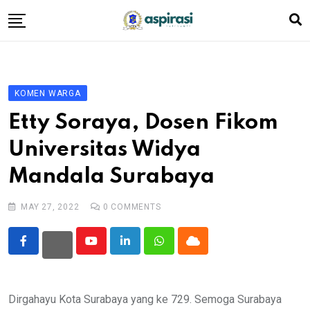
Skip
to
content
Beranda
Profil Dewan
KOMEN WARGA
Berita
Etty Soraya, Dosen Fikom
Komen Warga
Universitas Widya
Podcast
Mandala Surabaya
Tentang Kami
MAY 27, 2022
0
COMMENTS
Youtube
LinkedIn
Whatsapp
Cloud
Dirgahayu Kota Surabaya yang ke 729. Semoga Surabaya