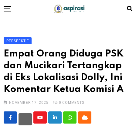
Skip
to
content
Beranda
Profil Dewan
PERSPEKTIF
Berita
Empat Orang Diduga PSK
Komen Warga
dan Mucikari Tertangkap
Podcast
di Eks Lokalisasi Dolly, Ini
Tentang Kami
Komentar Ketua Komisi A
NOVEMBER 17, 2025
0
COMMENTS
Youtube
LinkedIn
Whatsapp
Cloud