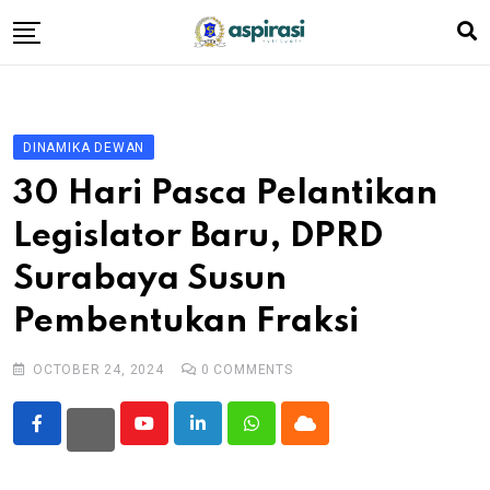
Skip
to
content
Beranda
Profil Dewan
DINAMIKA DEWAN
Berita
30 Hari Pasca Pelantikan
Komen Warga
Legislator Baru, DPRD
Podcast
Surabaya Susun
Tentang Kami
Pembentukan Fraksi
OCTOBER 24, 2024
0
COMMENTS
Youtube
LinkedIn
Whatsapp
Cloud