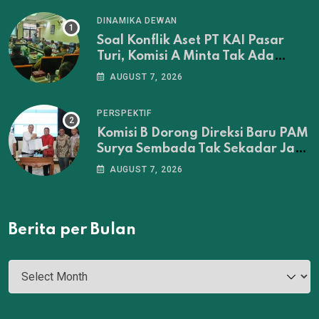
DINAMIKA DEWAN
Soal Konflik Aset PT KAI Pasar
Turi, Komisi A Minta Tak Ada
Penertiban Sebelum Musyawarah
AUGUST 7, 2026
Tuntas
PERSPEKTIF
Komisi B Dorong Direksi Baru PAM
Surya Sembada Tak Sekadar Jadi
Administrator‎
AUGUST 7, 2026
Berita per Bulan