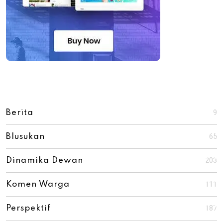
9
Berita
65
Blusukan
203
Dinamika Dewan
111
Komen Warga
187
Perspektif