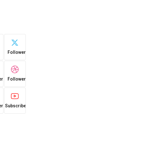
0
s
Followers
0
ers
Followers
0
ers
Subscribers