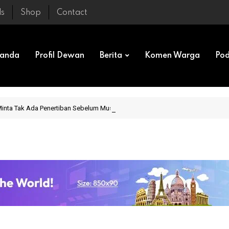
ls
Shop
Contact
randa
Profil Dewan
Berita
Komen Warga
Pod
A Minta Tak Ada Penertiban Sebelum Musyawarah Tuntas