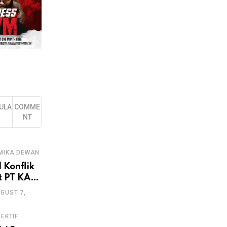
ULA
COMME
R
NT
MIKA DEWAN
 Konflik
t PT KAI
r Turi,
GUST 7,
isi A
ta Tak
EKTIF
a