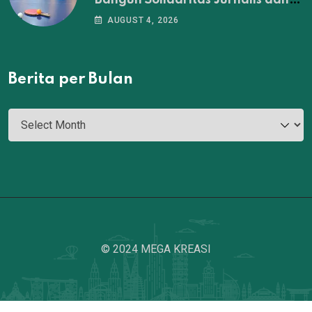
Bangun Solidaritas Jurnalis dan
DPRD Surabaya
AUGUST 4, 2026
Berita per Bulan
© 2024 MEGA KREASI