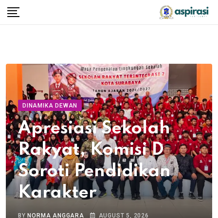
DINAMIKA DEWAN
Apresiasi Sekolah
Rakyat, Komisi D
Soroti Pendidikan
Karakter
BY
NORMA ANGGARA
AUGUST 5, 2026