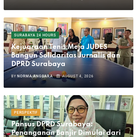
SURABAYA 24 HOURS
Kejuaraan Tenis Meja JUDES
Bangun Solidaritas Jurnalis dan
DPRD Surabaya
BY
NORMA ANGGARA
AUGUST 4, 2026
PERSPEKTIF
Pansus DPRD Surabaya:
Penanganan Banjir Dimulai dari