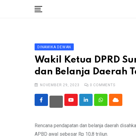
Skip
to
content
Beranda
Profil Dewan
Berita
DINAMIKA DEWAN
Komen Warga
Wakil Ketua DPRD Sur
Podcast
dan Belanja Daerah 
Tentang Kami
NOVEMBER 29, 2023
0
COMMENTS
Youtube
LinkedIn
Whatsapp
Cloud
Rencana pendapatan dan belanja daerah disahkan
APBD awal sebesar Rp 10,8 triliun.