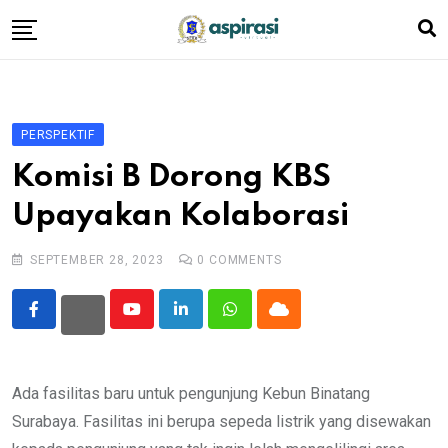
Skip
to
content
Beranda
Profil Dewan
PERSPEKTIF
Berita
Komisi B Dorong KBS
Komen Warga
Upayakan Kolaborasi
Podcast
SEPTEMBER 28, 2023
0
COMMENTS
Tentang Kami
Youtube
LinkedIn
Whatsapp
Cloud
Ada fasilitas baru untuk pengunjung Kebun Binatang
Surabaya. Fasilitas ini berupa sepeda listrik yang disewakan